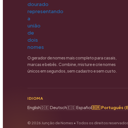
O gerador de nomes mais completo para casais,
marcas e bebês. Combine, misture e crie nomes
únicos em segundos, sem cadastro e sem custo.
IDIOMA
English
🇩🇪 Deutsch
🇪🇸 Español
🇧🇷 Português (B
© 2026 Junção de Nomes • Todos os direitos reservado